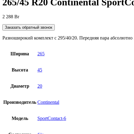
265/45 R20 Continental SportC
2 288
Br
Заказать обратный звонок
Разноширокий комплект с 295/40/20. Передняя пара абсолютно н
Ширина
265
Высота
45
Диаметр
20
Производитель
Continental
Модель
SportContact-6