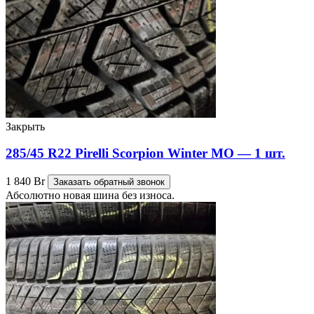
Закрыть
285/45 R22 Pirelli Scorpion Winter MO — 1 шт.
1 840
Br
Заказать обратный звонок
Абсолютно новая шина без износа.